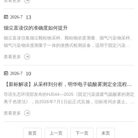
查看更多
间。应急气体检测仪的核心是传感器。常见的传感器类型包括电化学
传感器、催化燃烧传感器和红外传感器。电化学传感器通过气体与电
13
2026-7
极发生化学反应，产生与气体浓度成正比的电流信号;催化燃烧传感器
则利用气体在催化剂表面燃烧时产生的热量变化来测量可燃气体浓度;
烟尘直读仪的准确度如何提升
红外传感器通过检测气体对特定波长红外光的吸收程度来定量分析...
烟尘直读仪集烟尘颗粒物采样、颗粒物浓度测量、烟气污染物采样、
烟气污染物浓度测量于一体的便携式检测设备，适用于固定污染源烟
尘烟气排放浓度、排放总量及脱硫脱硝效率的检测。一、仪器校准与
查看更多
标定：基础保障1.零点与量程校准-动态校准：每班次开机后，通入零
气(经高效过滤的空气)进行零点校准，消除传感器基线漂移。对于高
10
2026-7
灵敏度设备，需额外注入低浓度标准气体(如0.5mg/m³)验证量程下
限。-多点标定法：至少选择3个浓度点(低、中、高)建立校准曲线，
【新标解读】从采样到分析，明华电子硫酸雾测定全流程解决方案
覆盖实际测量范围。例如，针对燃煤电厂排放监...
导语生态环境部发布的HJ544—2025《固定污染源废气硫酸雾的测定
离子色谱法》，自2026年7月1日起正式实施，旧标准同步废止。此
次修订对采样、分析与质控全流程进行了全面优化与细化，进一步规
查看更多
范了固定污染源废气中硫酸雾的测定流程。新标解读Part01适用范围
适用于固定污染源有组织排放废气和无组织排放监控点空气中硫酸雾
的测定。Part02检出限与测定下限Part03方法原理与仪器设备(1)采样
首页
上一页
下一页
末页