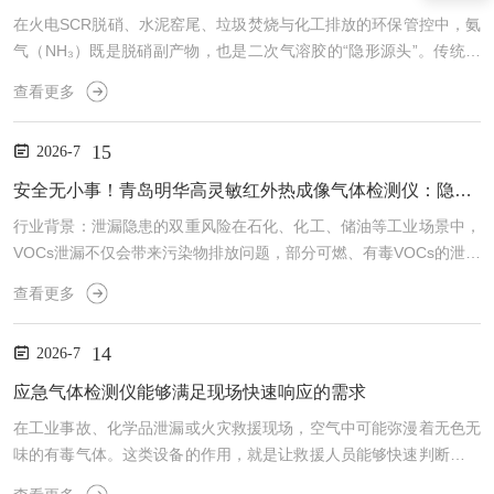
在火电SCR脱硝、水泥窑尾、垃圾焚烧与化工排放的环保管控中，氨
气（NH₃）既是脱硝副产物，也是二次气溶胶的“隐形源头”。传统电
化学、化学法易受高湿高尘干扰、管路吸附严重、零点漂移大，已难
查看更多
以满足新版固定污染源氨监测质控要求。青岛明华电子MH3250型激
光氨气分析仪，以TDLAS技术为核心，为固定污染源排气NH₃测量提
15
2026-7
供了高精准、可移动的国产方案。🔬TDLAS+波长调制：从原理上杜
绝交叉干扰MH3250采用可调谐二极管激光吸收光谱技术（TDLA
安全无小事！青岛明华高灵敏红外热成像气体检测仪：隐患 “无处遁形”
S），激光器仅发射NH₃特征吸收的...
行业背景：泄漏隐患的双重风险在石化、化工、储油等工业场景中，
VOCs泄漏不仅会带来污染物排放问题，部分可燃、有毒VOCs的泄漏
还可能引发安全风险。及时发现并定位微小泄漏隐患，是企业环保管
查看更多
控与安全生产的共同需求。根据GB20950—2020、GB20952—2020
等相关排放标准，以及HJ1230-2021《工业企业挥发性有机物泄漏检
14
2026-7
测与修复技术指南》的要求，工业企业需要定期开展泄漏排查与修复
工作。传统的接触式检漏方式需要人员近距离逐点检测，不仅效率较
应急气体检测仪能够满足现场快速响应的需求
低，在存在潜在泄漏风险的区...
在工业事故、化学品泄漏或火灾救援现场，空气中可能弥漫着无色无
味的有毒气体。这类设备的作用，就是让救援人员能够快速判断环境
是否安全。它的工作原理并不复杂，却能在关键时刻为生命争取时