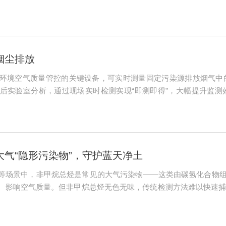
生产保障筑起第一道防线。VOCs具有挥发性和扩散性，其浓度分
动态...
烟尘排放
环境空气质量管控的关键设备，可实时测量固定污染源排放烟气中
后实验室分析，通过现场实时检测实现“即测即得”，大幅提升监
直读仪的测量原理基于“光与颗粒物的相互作用”，主流技术路线分为
将烟尘浓度转...
气“隐形污染物”，守护蓝天净土​
等场景中，非甲烷总烃是常见的大气污染物——这类由碳氢化合物组成
、影响空气质量。但非甲烷总烃无色无味，传统检测方法难以快速
气监测点，全面守护大气环境安全。​检测仪采用先进的检测技术，
测下限可达...