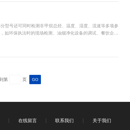
；部分型号还可同时检测非甲烷总烃、温度、湿度、流速等多项参
域，如环保执法时的现场检测、油烟净化设备的调试、餐饮企业
应在使用前后进行校准，在使用频率较高时，应适当考虑安排期
到第
页
在线留言
联系我们
关于我们