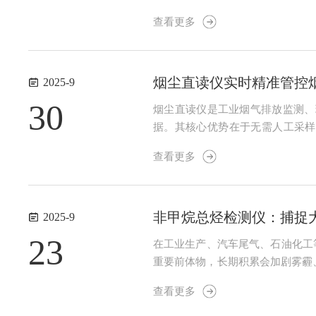
的浓度，为人员安全、环境健康和
查看更多
携式检测仪的优势正在于此：1、实现
烟尘直读仪实时精准管控
2025-9
30
烟尘直读仪是工业烟气排放监测、
据。其核心优势在于无需人工采样
确、支撑环保决策的重要前提。​
查看更多
景，但其核心逻辑均为通过物理效应
非甲烷总烃检测仪：捕捉大
2025-9
23
在工业生产、汽车尾气、石油化工
重要前体物，长期积累会加剧雾霾
专业猎手，从工业排放口到城市空
查看更多
烷总烃与甲烷，精准测定其浓度，检