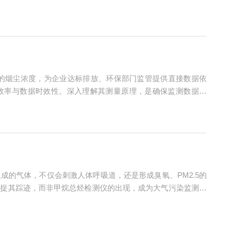
布随空间和时间动态变化。固定式监测设备难以全面覆盖，而便
的烟尘浓度，为企业达标排放、环保部门监管提供直接数据依
测效率与数据时效性。深入理解其测量原理，是确保监测数据准
激光散射法与β射线吸收法，两种方法因原理差异适配不同应用场
的气体，不仅会刺激人体呼吸道，还是形成臭氧、PM2.5的
捕捉其踪迹，而非甲烷总烃检测仪的出现，成为大气污染监测的
主流的有气相色谱法、催化氧化法等：气相色谱法通过分离非甲