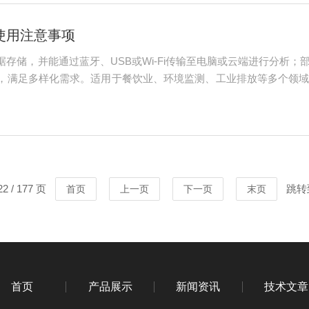
使用注意事项
存储，并能通过蓝牙、USB或Wi-Fi传输至电脑或云端进行分析
，满足多样化需求。适用于餐饮业、环境监测、工业排放等多个领
检测等。便携式油烟快速检测仪的使用注意事项：1.校准与维护：
芯，...
 / 177 页
跳转
首页
上一页
下一页
末页
首页
产品展示
新闻资讯
技术文章