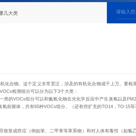
有哪几大类
有机化合物。这个定义非常宽泛，涉及的有机化合物成千上万。要检
VOCs检测组分可以分为以下3个大类：
一类的VOCs组分可以和氮氧化物在光化学反应中产生臭氧以及PM
氧前驱体，共有65种VOCs组分。（还有些扩充的TO14，TO-15
以导致形成癌症（例如笨、二甲苯等苯系物）和对人体有毒性（如氯乙