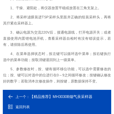
1、干燥、避阳处，将仪器放置平稳或放置在三角支架上。
2、将采样滤膜装进TSP采样头里面并正确的组装采样头，再将
其拧紧在采样器上。
3、确认电源为交流220V后，接通电源线，打开电源开关；或者
直接使用内置锂电池开机，查看采样器自检时有没有错误提示，若
有，请排除后再使用。
4、在菜单选择状态时，按左键可以循环选中菜单；按右键执行
选中的菜单功能；按取消键退回到上一级菜单。
5、参数修改时，按、键有循环移位功能，可以选中需要修改的
位；按、键可以对选中的位进行在0～9之间循环修改；按键确认修改
好的数字；若取消本次修改操作，则按键，原数据保持不变。
【精品推荐】MH3030B烟气汞采样器
上一个：
返回列表