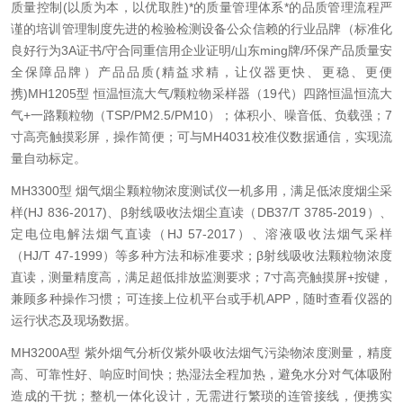
质量控制(以质为本，以优取胜)
*的质量管理体系
*的品质管理流程
严
谨的培训管理制度
先进的检验检测设备
公众信赖的行业品牌（标准化
良好行为3A证书/守合同重信用企业证明/山东ming牌/环保产品质量安
全保障品牌）
产品品质(精益求精，让仪器更快、更稳、更便
携)
MH1205型 恒温恒流大气/颗粒物采样器（19代）
四路恒温恒流大
气+一路颗粒物（TSP/PM2.5/PM10）；
体积小、噪音低、负载强；
7
寸高亮触摸彩屏，操作简便；
可与MH4031校准仪数据通信，实现流
量自动标定。
MH3300型 烟气烟尘颗粒物浓度测试仪
一机多用，满足低浓度烟尘采
样(HJ 836-2017)、β射线吸收法烟尘直读（DB37/T 3785-2019）、
定电位电解法烟气直读（HJ 57-2017）、溶液吸收法烟气采样
（HJ/T 47-1999）等多种方法和标准要求；
β射线吸收法颗粒物浓度
直读，测量精度高，满足超低排放监测要求；
7寸高亮触摸屏+按键，
兼顾多种操作习惯；
可连接上位机平台或手机APP，随时查看仪器的
运行状态及现场数据。
MH3200A型 紫外烟气分析仪
紫外吸收法烟气污染物浓度测量，精度
高、可靠性好、响应时间快；
热湿法全程加热，避免水分对气体吸附
造成的干扰；
整机一体化设计，无需进行繁琐的连管接线，便携实