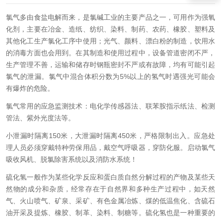
氯气多由食盐电解而来，是氯碱工业的主要产品之一，可用作为强氧
化剂，主要在冶金、造纸、纺织、染料、制药、农药、橡胶、塑料及
其他化工生产氯化工序中使用；光气、颜料、漂白粉的制造，饮用水
的消毒方面也会用到。在其制造和使用过程中，设备管道密闭不严，
生产管理不善，运输和储存时钢瓶密封不严或有故障，均有可能引起
氯气的泄漏。氯气中混合体积分数为5%以上的氢气时遇强光可能会
有爆炸的危险。
氯气常用的应急监测技术：电化学传感器法、联苯胺指示纸法、检测
管法、紫外光度法等。
小泄漏时隔离150米，大泄漏时隔离450米，严格限制出入。应急处
理人员必须穿戴特种劳保用品，戴空气呼吸器，穿防化服。启动氯气
吸收风机、脱氯除害系统以及消防水系统！
硫化氢一般作为某些化学反应和蛋白质自然分解过程的产物及某些天
然物的成分和杂质，经常存在于自然界和多种生产过程中，如天然
气、火山喷气、矿泉、采矿、有色金属冶炼、煤的低温焦化、含硫石
油开采及提炼、橡胶、制革、染料、制糖等。硫化氢也是一种重要的