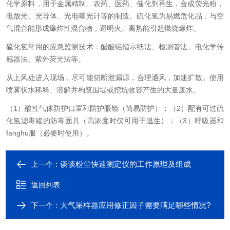
化学原料，用于金属精制、农药、医药、催化剂再生，合成荧光粉，
电放光、光导体、光电曝光计等的制造。硫化氢为易燃危化品，与空
气混合能形成爆炸性混合物，遇明火、高热能引起燃烧爆炸。
硫化氢常用的应急监测技术：醋酸铅指示纸法、检测管法、电化学传
感器法、紫外荧光法等。
从上风处进入现场，尽可能切断泄漏源，合理通风，加速扩散。使用
喷雾状水稀释、溶解并构筑围堤或挖坑收容产生的大量废水。
（1）酸性气体防护口罩和防护眼镜（简易防护）；
（2）配有可过硫
化氢滤毒罐的防毒面具（高浓度时仅可用于逃生）；
（3）呼吸器和
fanghu服（必要时使用）。
谈谈粉尘快速测定仪的工作原理及组成
上一个：
返回列表
大气采样器应用修正因子需要满足哪些情况?
下一个：