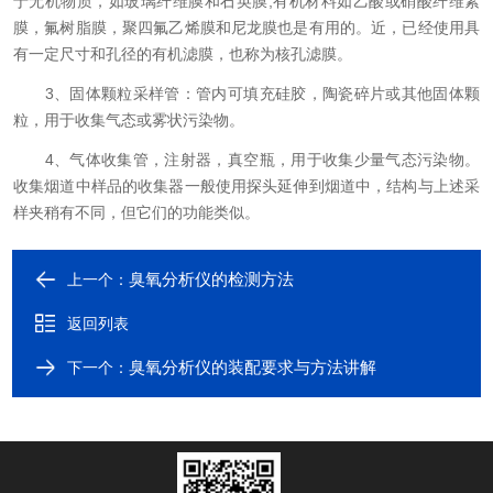
于无机物质，如玻璃纤维膜和石英膜;有机材料如乙酸或硝酸纤维素
膜，氟树脂膜，聚四氟乙烯膜和尼龙膜也是有用的。近，已经使用具
有一定尺寸和孔径的有机滤膜，也称为核孔滤膜。
3、固体颗粒采样管：管内可填充硅胶，陶瓷碎片或其他固体颗
粒，用于收集气态或雾状污染物。
4、气体收集管，注射器，真空瓶，用于收集少量气态污染物。
收集烟道中样品的收集器一般使用探头延伸到烟道中，结构与上述采
样夹稍有不同，但它们的功能类似。
臭氧分析仪的检测方法
上一个：
返回列表
臭氧分析仪的装配要求与方法讲解
下一个：