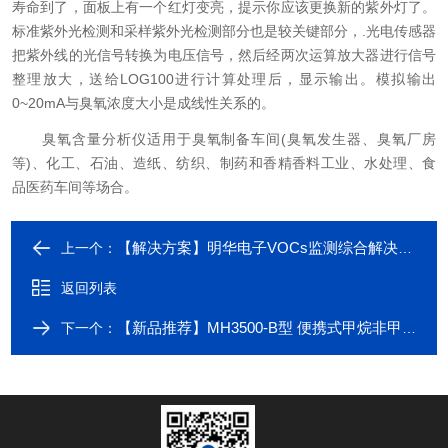
寿命到了，面板上有一个红灯变亮，提示你应该更换新的紫外灯了。
标准紫外光检测和采样紫外光检测部分也是较关键部分，.光电传感器
把紫外线的光信号转换为电压信号，然后经两次运算放大器进行信号
整理放大，送给LOG100进行计算处理后，显示输出。模拟输出
0~20mA与臭氧浓度大小是成线性关系的。
臭氧含量分析仪适用于臭氧制备车间(臭氧发生器、臭氧厂房
等)、化工、石油、造纸、纺织、制药和香精香料工业、水处理、食
品医药车间等场合。
【解决方案】明华电子VOCs监测综合解决方案
上一个：
返回列表
【新品推荐】MH3500-B型 便携式甲烷非甲烷总烃分析仪
下一个：