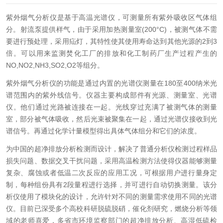
紫外烟气分析仪是基于高温光谱仪，可测量所有紫外吸收区气体组
分。射流泵提供样气，由于采用加热测量室(200°C)，被测气体不需
要进行预处理，采用疝灯，其特性使其使用寿命达到其他光源的2到3
倍。可以用来监测焚化工厂的排放和化工制药厂生产过程产生的
NO,NO2,NH3,SO2,O2等组分。
紫外烟气分析仪的功能是通过内置的光谱仪测量在180至400纳米光
谱范围内的紫外线信号。仪器主要构成部件有光源、测量室、光谱
仪。他们通过光路被连接在一起。光线穿过充满了被测气体的测量
室，部分被气体吸收，然后光束被聚集在一起，通过光谱仪接收到光
谱信号。再通过化学计量模型得出具体气体组分和它们的浓度。
为中国的超净排放分析检测而设计，解决了普通分析仪检测过程样品
损失问题、数据交叉干扰问题，采用高温检测方法使得仪器能够测量
复杂、腐蚀或者低温二次反应的应用工况，可根据用户进行量身定
制，每种组份具有2段量程进行选择，并可进行自动切换测量。该分
析仪使用了模块化的设计，允许针对不同的测量需求使用不同的光谱
仪。目前已深受多个高校科研脱硫脱硝，催化剂研究，燃烧分析等领
域的老师喜爱，多省市环境监察部门的超净排放分析、高湿低硫检