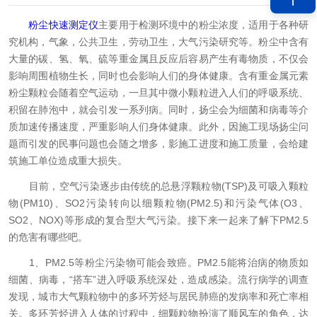
粉尘快速测定仪
主要用于检测环境中的粉尘浓度，适用于各种研
究机构，气象，公共卫生，劳动卫生，大气污染研究等。粉尘中含有
大量的碳、氢、氧、硫等重金属且反应后容易产生有毒物质，不仅会
影响周围植物生长，同时也会影响人们的身体健康。含有重金属元素
粉尘颗粒会随着空气运动，一旦其中微小颗粒进入人们的呼吸系统、
积留在肺泡中，就会引发一系列病。同时，扬尘会为细菌和病毒等介
质加速传播速度，严重影响人们身体健康。此外，因施工现场扬尘问
题而引发的民事问题也会随之增多，影施工进度和施工质量，会给建
筑施工单位造成重大损失。
目前，空气污染逐步由传统的总悬浮颗粒物(TSP)及可吸入颗粒
物(PM10)、SO2污染转向以细颗粒物(PM2.5)和污染气体(O3、
SO2、NOX)等形成的复合型大气污染。接下来一起来了解下PM2.5
的危害有哪些吧。
1、PM2.5等粉尘污染物可能会致癌。PM2.5能将治病的物质如
细菌、病毒，“搭车”进入呼吸系统深处，造成感染。流行病学的调查
发现，城市大气颗粒物中的多环芳烃与居民肺癌的发病率和死亡率相
关。多环芳烃进入人体的过程中，细颗粒物扮演了顺风车的角色，达