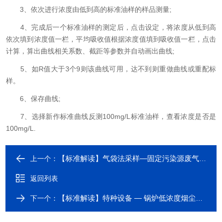
3、依次进行浓度由低到高的标准油样的样品测量;
4、完成后一个标准油样的测定后，点击设定，将浓度从低到高
依次填到浓度值一栏，平均吸收值根据浓度值填到吸收值一栏，点击
计算，算出曲线相关系数、截距等参数并自动画出曲线;
5、如R值大于3个9则该曲线可用，达不到则重做曲线或重配标
样。
6、保存曲线;
7、选择新作标准曲线反测100mg/L标准油样，查看浓度是否是
100mg/L.
【标准解读】气袋法采样—固定污染源废气 苯系物测定
上一个：
返回列表
【标准解读】特种设备 — 锅炉低浓度烟尘（颗粒物）测定 β射线法
下一个：