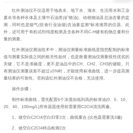
红外测油仪不仅适用于地表水、地下水、海水、生活用水和工业
废水等各种水体及土壤中石油类(矿物油)、动植物油及总油含量的监
测，同时也是烟气(饮食行业油烟)含油量监测*标准推荐的仪器。此
外，还可用于有机试剂纯度检测及含各种不同C-H键有机物总量和分
量的测量。
红外测油仪测油技术中，测油仪测量标准曲线是指您配制的标准
值与测量实际值之间的相关性如何，也是衡量测油仪测量线性优劣的
关键，它不是准确度，更不是油品中的CH、CH2、CH3的键能。只
有测油仪测量误差不超过±5%时，才能使用标准曲线，进一步提高测
量结果的可靠性。否则该红外测油仪不合格，无法使用。
操作步骤：
制作标准曲线，需先配置6个浓度由低到高的标准油(0、5、10、
20、40、100mg/L)所有器皿使用前需要用C2CI4清洗两遍。
1、做空白C2CI4空白归零2次，曲线重合;(比色皿需要洗3遍)
2、做空白C2CI4样品检测2次