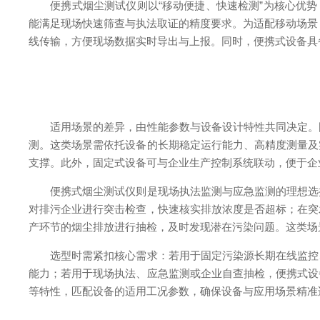
便携式烟尘测试仪则以“移动便捷、快速检测”为核心优势，性
能满足现场快速筛查与执法取证的精度要求。为适配移动场景，
线传输，方便现场数据实时导出与上报。同时，便携式设备具
适用场景的差异，由性能参数与设备设计特性共同决定。固
测。这类场景需依托设备的长期稳定运行能力、高精度测量及
支撑。此外，固定式设备可与企业生产控制系统联动，便于企
便携式烟尘测试仪则是现场执法监测与应急监测的理想选择
对排污企业进行突击检查，快速核实排放浓度是否超标；在突
产环节的烟尘排放进行抽检，及时发现潜在污染问题。这类场
选型时需紧扣核心需求：若用于固定污染源长期在线监控、
能力；若用于现场执法、应急监测或企业自查抽检，便携式设
等特性，匹配设备的适用工况参数，确保设备与应用场景精准