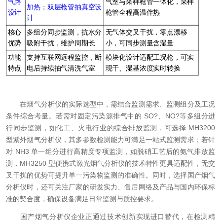
气路
气室与采样枪管一体化，采样
加热；双层枪管抽真空设
设计
枪管全程高温伴热
计
核心
多组分同步监测，抗水分
无气体交叉干扰，零点漂移
优势
吸附干扰，维护周期长
小，可同步测量含湿量
功能
支持互联网远程监控，断
模块化设计适配工况枪，可实
特点
电后持续抽气清洗气室
现干、湿基浓度实时转换
在烟气分析仪的实际选型中，需结合监测需求、监测组分及工况
条件综合考量。若需对固定污染源排气中的 SO?、NO?等多组分进
行同步监测，如化工、火电行业的综合排放监测，可选择 MH3200
型紫外烟气分析仪，其多参数检测能力可满足一站式监测需求；若针
对 NH3 单一组分进行高精度专项监测，如脱硝工艺后的氨气排放监
测，MH3250 型便携式激光烟气分析仪的技术特性更具适配性，无交
叉干扰的优势可提升单一污染物监测的准确性。同时，选择国产烟气
分析仪时，还可关注厂家的研发实力、售后网络及产品与国内环保标
准的契合度，确保设备满足日常监测与质控要求。
国产烟气分析仪企业正通过技术创新实现进口替代，在检测精