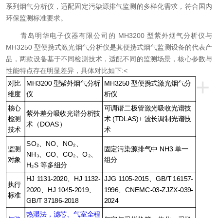
系列烟气分析仪，适配固定污染源排气监测的多样化需求，符合国内
环保监测标准要求。
青岛明华电子仪器有限公司的 MH3200 型紫外烟气分析仪与
MH3250 型便携式激光烟气分析仪是其便携式烟气监测设备的代表产
品，两款设备基于不同检测技术，适配不同的监测场景，核心参数与
性能特点存在明显差异，具体对比如下:
<
+
对比
MH3200
型紫外烟气分析
MH3250
型便携式激光烟气分
维度
仪
析仪
核心
可调谐二极管激光吸收光谱技
紫外差分吸收光谱分析技
检测
术
(TDLAS)+
波长调制光谱技
术（DOAS）
技术
术
SO₂、NO、NO₂、
监测
固定污染源排气中
NH3
单一
NH₃、CO、CO₂、O₂、
对象
组分
H₂S
等多组分
HJ
1131-2020、HJ
1132-
JJG
1105-2015、GB/T
16157-
执行
2020、HJ
1045-2019、
1996、CNEMC-03-ZJZX-039-
标准
GB/T
37186-2018
2024
热湿法，滤芯、气室全程