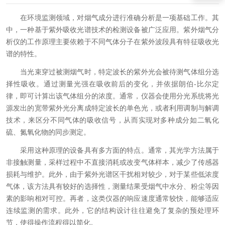
在环境监测领域，对烟气成分进行准确分析是一项基础工作。其
中，一种基于紫外吸收光谱技术的检测设备被广泛应用。紫外烟气分
析仪的工作原理主要依赖于不同气体分子在紫外波段具有特征吸收光
谱的特性。
当光束穿过被测烟气时，特定波长的紫外光会被待测气体组分选
择性吸收。通过测量光强在吸收前后的变化，并依据朗伯-比尔定
律，即可计算出该气体组分的浓度。通常，仪器会使用分光系统将光
源发出的宽带紫外光分离成特定波长的单色光，或者利用调制与解调
技术，来区分不同气体的吸收信号，从而实现对多种成分如二氧化
硫、氮氧化物的同步测定。
采用这种原理的设备具有多方面的特点。通常，其光学方法属于
非接触测量，采样过程中不直接消耗或改变气体样本，减少了传感器
损耗与维护。此外，由于紫外光谱区干扰相对较少，对于某些低浓度
气体，该方法具有较好的选择性，测量结果受烟气中水分、粉尘等因
素的影响相对可控。再者，这类仪器的响应速度通常较快，能够适应
连续监测的需求。此外，它的结构设计往往避免了复杂的预处理环
节，使得操作流程得以简化。