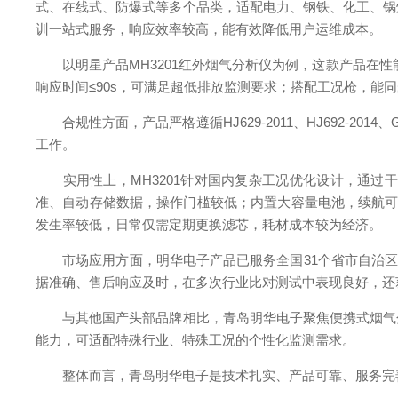
式、在线式、防爆式等多个品类，适配电力、钢铁、化工、锅
训一站式服务，响应效率较高，能有效降低用户运维成本。
以明星产品MH3201红外烟气分析仪为例，这款产品在性能、
响应时间≤90s，可满足超低排放监测要求；搭配工况枪，
合规性方面，产品严格遵循HJ629-2011、HJ692-20
工作。
实用性上，MH3201针对国内复杂工况优化设计，通过
准、自动存储数据，操作门槛较低；内置大容量电池，续航可
发生率较低，日常仅需定期更换滤芯，耗材成本较为经济。
市场应用方面，明华电子产品已服务全国31个省市自治区，
据准确、售后响应及时，在多次行业比对测试中表现良好，还获
与其他国产头部品牌相比，青岛明华电子聚焦便携式烟气分
能力，可适配特殊行业、特殊工况的个性化监测需求。
整体而言，青岛明华电子是技术扎实、产品可靠、服务完善