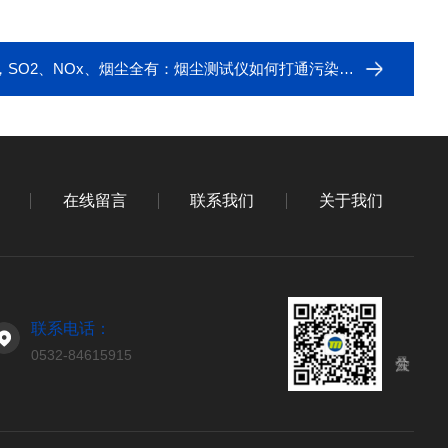
SO2、NOx、烟尘全有：烟尘测试仪如何打通污染源监测全链条？
在线留言
联系我们
关于我们
联系电话：
0532-84615915