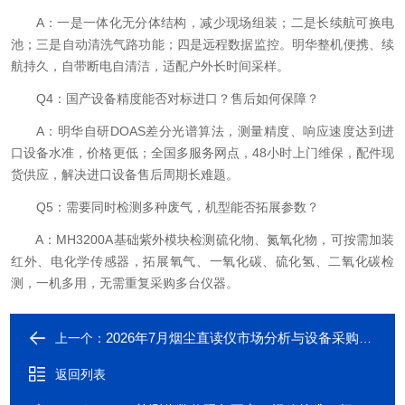
A：一是一体化无分体结构，减少现场组装；二是长续航可换电
池；三是自动清洗气路功能；四是远程数据监控。明华整机便携、续
航持久，自带断电自清洁，适配户外长时间采样。
Q4：国产设备精度能否对标进口？售后如何保障？
A：明华自研DOAS差分光谱算法，测量精度、响应速度达到进
口设备水准，价格更低；全国多服务网点，48小时上门维保，配件现
货供应，解决进口设备售后周期长难题。
Q5：需要同时检测多种废气，机型能否拓展参数？
A：MH3200A基础紫外模块检测硫化物、氮氧化物，可按需加装
红外、电化学传感器，拓展氧气、一氧化碳、硫化氢、二氧化碳检
测，一机多用，无需重复采购多台仪器。
2026年7月烟尘直读仪市场分析与设备采购选购指南
上一个：
返回列表