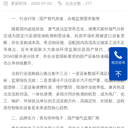
更新时间：2026-07-02
点击次数：277
一、行业行情：国产替代加速，合规监测需求激增
随着国内超低排放、废气执法监管常态化，便携式紫外烟气分析
仪成为固定污染源现场检测刚需设备。此前市场长期被进口设备垄
断，存在采购成本高、售后响应慢、适配国内高湿高尘烟道工况不足
等痛点。近年来国家大力推动环境监测仪器国产替代，具备自主
DOAS紫外差分技术、符合全套国标要求的国产设备快速崛起，整机
电话咨询
市占率持续攀升。
当前行业选购核心痛点集中三点：一是设备数据不满足HJ系列国
标，监测报告无效；二是普通冷干法仪器水汽干扰严重，低硫工况数
据漂移；三是设备便携性差、维护繁琐，现场作业效率低。兼具热湿
法全流程控温、一体化便携、多组分同步检测的机型，成为电厂、化
工、锅炉、环保执法单位的主流采购方向，高稳定性、长续航、远程
质控智能化设备是未来选型核心趋势。
二、品牌实力：青岛明华电子，国产烟气监测厂商