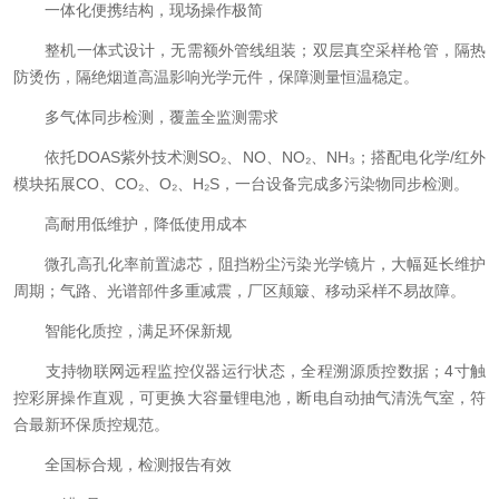
一体化便携结构，现场操作极简
整机一体式设计，无需额外管线组装；双层真空采样枪管，隔热
防烫伤，隔绝烟道高温影响光学元件，保障测量恒温稳定。
多气体同步检测，覆盖全监测需求
依托DOAS紫外技术测SO₂、NO、NO₂、NH₃；搭配电化学/红外
模块拓展CO、CO₂、O₂、H₂S，一台设备完成多污染物同步检测。
高耐用低维护，降低使用成本
微孔高孔化率前置滤芯，阻挡粉尘污染光学镜片，大幅延长维护
周期；气路、光谱部件多重减震，厂区颠簸、移动采样不易故障。
智能化质控，满足环保新规
支持物联网远程监控仪器运行状态，全程溯源质控数据；4寸触
控彩屏操作直观，可更换大容量锂电池，断电自动抽气清洗气室，符
合最新环保质控规范。
全国标合规，检测报告有效