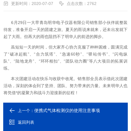
更新时间：2020-07-07
点击次数：2762
6月29日一大早青岛明华电子仪器有限公司销售部小伙伴就整装
待发，准备开启一天的团建之旅。夏天的雨说来就来，还未出发就下
起了大雨。但再大的雨也阻挡不了明华人的前进的脚步。
虽短短一天的时间，但大家齐心协力克服了种种困难，圆满完成
了“破冰起航”、“合力筑塔”、“急速60秒”、“驿站传书”、“闪电纵
队”、“陆地龙舟”、“环环相扣”、“团队动力圈”等八大项目的拓展训
练。
本次团建活动在快乐与收获中收尾。销售部全员表示借此次团建
活动，深刻的体会到了坚持、团队、努力带来的力量。未来明华人也
将凭借*的凝聚力和战斗力迎接新的征程！
便携式气体检测仪的使用注意事项
上一个：
返回列表