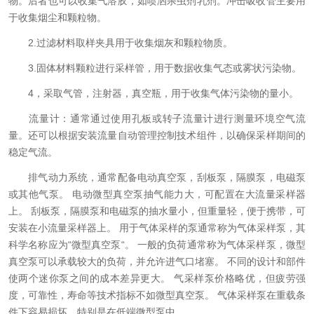
物。后者也可以收集气溶胶，如喷洒杀虫剂乳剂。冲击吸收管主要用
于收集烟尘和颗粒物。
2.过滤材料取样夹具用于收集烟灰和颗粒物质。
3.固体材料颗粒进行采样管，用于数据收集气态或雾状污染物。
4，采取气管，注射器，真空瓶，用于收集气体污染物的量小。
流量计：通常通过使用孔板或转子流量计进行测量环境空气流
量。还可以根据安装流量自动管理控制技术组件，以确保采样期间的
稳定气流。
排气动力系统，通常配备电动真空泵，刮板泵，隔膜泵，电磁泵
或其他气泵。 电动微型真空泵抽气能力大，可配置在大流量采样器
上。 刮板泵，隔膜泵和电磁泵的抽水量小，但重量轻，便于携带，可
安装在小流量采样器上。 用于气体采样的泵通常称为气体采样泵，其
科学名称应为“微型真空泵“。 一般的负荷通常称为气体采样泵，微型
真空泵可以承载较大的负荷，并允许进气口堵塞。 不同的设计和部件
使两个迷你泵之间的成本差异更大。 气采样泵价格略优，但疲劳强
度，可靠性，寿命等技术指标不如微型真空泵。 气体采样泵在重载条
件下容易损坏，特别是在低端微型泵中。