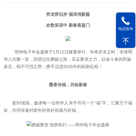
祥龙辞旧岁 福泽润新篇
欢歌笑语中 新春喜盈门
电话咨询
明华电子年会盛典于1月22日隆重举行，年终岁末之时，全体明
华人共聚一堂，回望过往磨砺之路，见证聚变之力，以奋斗者的昂扬
姿态，锐不可挡之势，携手迈进2025年的崭新征程！
墨香传福，共绘新春
签到现场，邀请每一位明华人亲手书写一个“福"字，汇聚万千福
祉，共同传递对新年的美好祝愿与祈福。