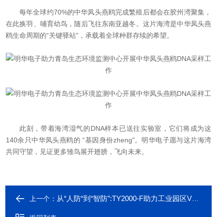
每年全球约70%的中华凤头燕鸥完成繁殖后都会在胶州湾聚集，
在此换羽、哺育幼鸟，随后飞往东南亚越冬。这片海湾是中华凤头燕
鸥生命周期的“关键驿站"，承载着全球种群存续的希望。
此刻，带着海湾湿气的DNA样本已送往实验室，它们将成为这
140余只中华凤头燕鸥的 “基因身份zheng"。明华电子愿与这片海湾
共同守望，见证更多雏鸟展开翅膀，飞向未来。
从“人防“到“智防”:TY2000-F助力工业园区VOCs精准监管
上一个：