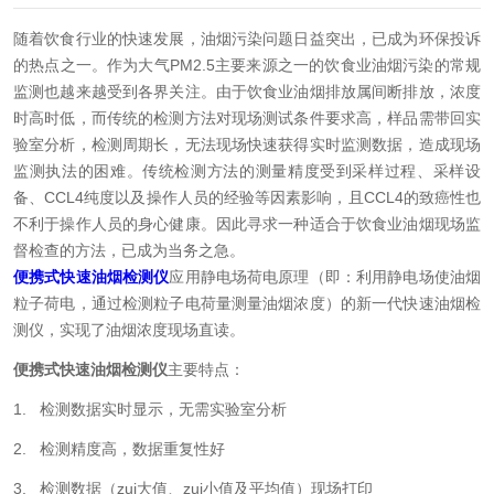
随着饮食行业的快速发展，油烟污染问题日益突出，已成为环保投诉
的热点之一。作为大气PM2.5主要来源之一的饮食业油烟污染的常规
监测也越来越受到各界关注。由于饮食业油烟排放属间断排放，浓度
时高时低，而传统的检测方法对现场测试条件要求高，样品需带回实
验室分析，检测周期长，无法现场快速获得实时监测数据，造成现场
监测执法的困难。传统检测方法的测量精度受到采样过程、采样设
备、CCL4纯度以及操作人员的经验等因素影响，且CCL4的致癌性也
不利于操作人员的身心健康。因此寻求一种适合于饮食业油烟现场监
督检查的方法，已成为当务之急。
便携式快速油烟检测仪
应用静电场荷电原理（即：利用静电场使油烟
粒子荷电，通过检测粒子电荷量测量油烟浓度）的新一代快速油烟检
测仪，实现了油烟浓度现场直读。
便携式快速油烟检测仪
主要特点：
1. 检测数据实时显示，无需实验室分析
2. 检测精度高，数据重复性好
3. 检测数据（zui大值、zui小值及平均值）现场打印