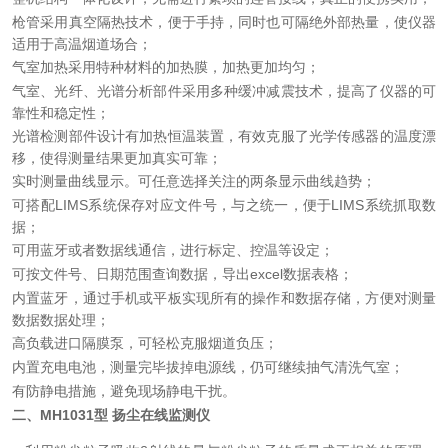
枪管采用真空隔热技术，便于手持，同时也可隔绝外部热量，使仪器
适用于高温烟道场合；
气室加热采用特种材料的加热膜，加热更加均匀；
气室、光纤、光谱分析部件采用多种缓冲减震技术，提高了仪器的可
靠性和稳定性；
光谱检测部件设计有加热恒温装置，有效克服了光学传感器的温度漂
移，使得测量结果更加真实可靠；
实时测量曲线显示。可任意选择关注的两条显示曲线趋势；
可搭配LIMS系统保存对应文件号，与之统一，便于LIMS系统抓取数
据；
可用蓝牙或者数据线通信，进行标定、控温等设定；
可按文件号、日期范围查询数据，导出excel数据表格；
内置蓝牙，通过手机或平板实现所有的操作和数据存储，方便对测量
数据数据处理；
高负载进口隔膜泵，可轻松克服烟道负压；
内置充电电池，测量完毕拔掉电源线，仍可继续抽气清洗气室；
有防静电措施，避免现场静电干扰。
二、MH1031型 扬尘在线监测仪