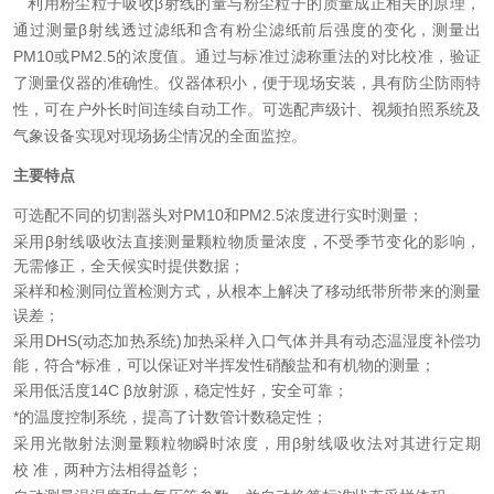
利用粉尘粒子吸收β射线的量与粉尘粒子的质量成正相关的原理，
通过测量β射线透过滤纸和含有粉尘滤纸前后强度的变化，测量出
PM10或PM2.5的浓度值。通过与标准过滤称重法的对比校准，验证
了测量仪器的准确性。仪器体积小，便于现场安装，具有防尘防雨特
性，可在户外长时间连续自动工作。可选配声级计、视频拍照系统及
气象设备实现对现场扬尘情况的全面监控。
主要特点
可选配不同的切割器头对PM10和PM2.5浓度进行实时测量；
采用β射线吸收法直接测量颗粒物质量浓度，不受季节变化的影响，
无需修正，全天候实时提供数据；
采样和检测同位置检测方式，从根本上解决了移动纸带所带来的测量
误差；
采用DHS(动态加热系统)加热采样入口气体并具有动态温湿度补偿功
能，符合*标准，可以保证对半挥发性硝酸盐和有机物的测量；
采用低活度14C β放射源，稳定性好，安全可靠；
*的温度控制系统，提高了计数管计数稳定性；
采用光散射法测量颗粒物瞬时浓度，用β射线吸收法对其进行定期
校
准，两种方法相得益彰
；