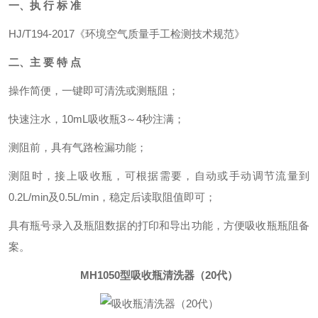
一、执 行 标 准
HJ/T194-2017《环境空气质量手工检测技术规范》
二、主 要 特 点
操作简便，一键即可清洗或测瓶阻；
快速注水，10mL吸收瓶3～4秒注满；
测阻前，具有气路检漏功能；
测阻时，接上吸收瓶，可根据需要，自动或手动调节流量到
0.2L/min及0.5L/min，稳定后读取阻值即可；
具有瓶号录入及瓶阻数据的打印和导出功能，方便吸收瓶瓶阻备
案。
MH1050型
吸收瓶清洗器（20代）