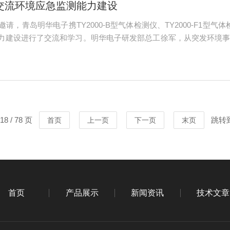
交流环境应急监测能力建设
，青岛明华电子携TY2000-B型气体检测仪、TY2000-F1型气
力建设进行了交流和学习。明华电子研发部总工徐军，从突发环境
点讲述了明华TY2010型应急数据库的各项特点，4大项11小项
8 / 78 页
跳转
首页
上一页
下一页
末页
首页
产品展示
新闻资讯
技术文章