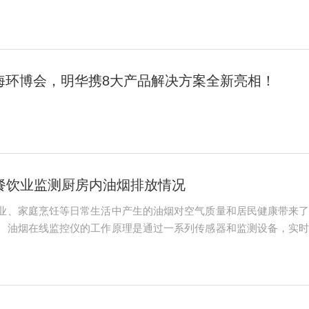
安全的哨兵。手持式VOC检测仪是一种便携式或固定式的仪器，用于
..
上海环博会，明华携8大产品解决方案全新亮相！
餐饮业监测厨房内油烟排放情况
业、家庭烹饪等日常生活中产生的油烟对空气质量和居民健康带来
。油烟在线监控仪的工作原理是通过一系列传感器和监测设备，实
的地方。当油烟排放量超过设定的安全浓度时，油烟监控仪会发出
烟对环境和居民健...