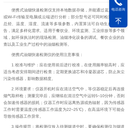
电话咨询
便携式油烟快速检测仪支持本地数据存储，并能通过蓝牙、USB
或Wi-Fi传输至电脑或云端进行分析；部分型号还可同时检测非甲烷
总烃、温度、湿度、流速等多项参数，内置算法可自动生成检测报
告，满足多样化需求。适用于餐饮业、环境监测、工业排放等多个领
域，如环保执法时的现场检测、油烟净化设备的调试、餐饮企业的自
查以及工业生产过程中的油烟检测等。
便携式油烟快速检测仪的使用注意事项：
1.校准与维护：应在使用前后进行校准，在使用频率较高时，应
适当考虑安排期间进行检查；定期更换滤芯和冷凝器滤芯，防止灰尘
污染传感器，影响数据精度。
2.环境要求：仪器开机时应在清洁空气中，等仪器稳定后再连接
烟气取样枪；测量完毕后，应继续在清洁空气中运转5~10分钟，否则
会加速传感器的损耗；仪器工作时应远离热源或热辐射，因为传感器
工作时需要温度(传感器工作温度为22~25℃)，在高温环境下可能会
导致传感器工作异常。
3.操作规范：将检测仪放入待测烟道中时，要确保检测仪与烟道