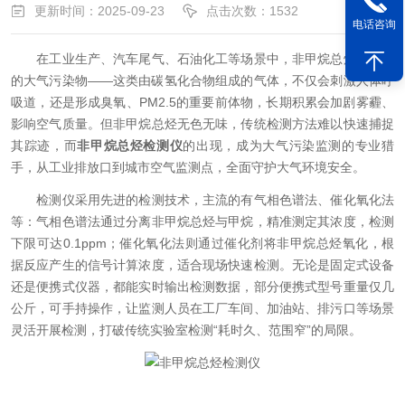
更新时间：2025-09-23
点击次数：1532
电话咨询
在工业生产、汽车尾气、石油化工等场景中，非甲烷总烃是常见
的大气污染物——这类由碳氢化合物组成的气体，不仅会刺激人体呼
吸道，还是形成臭氧、PM2.5的重要前体物，长期积累会加剧雾霾、
影响空气质量。但非甲烷总烃无色无味，传统检测方法难以快速捕捉
其踪迹，而
非甲烷总烃检测仪
的出现，成为大气污染监测的专业猎
手，从工业排放口到城市空气监测点，全面守护大气环境安全。​
检测仪采用先进的检测技术，主流的有气相色谱法、催化氧化法
等：气相色谱法通过分离非甲烷总烃与甲烷，精准测定其浓度，检测
下限可达0.1ppm；催化氧化法则通过催化剂将非甲烷总烃氧化，根
据反应产生的信号计算浓度，适合现场快速检测。无论是固定式设备
还是便携式仪器，都能实时输出检测数据，部分便携式型号重量仅几
公斤，可手持操作，让监测人员在工厂车间、加油站、排污口等场景
灵活开展检测，打破传统实验室检测“耗时久、范围窄”的局限。​