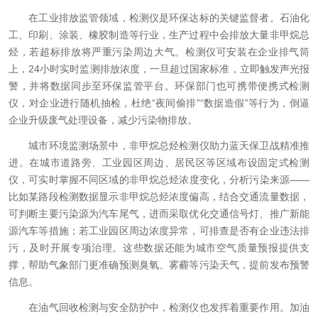
在工业排放监管领域，检测仪是环保达标的关键监督者。石油化
工、印刷、涂装、橡胶制造等行业，生产过程中会排放大量非甲烷总
烃，若超标排放将严重污染周边大气。检测仪可安装在企业排气筒
上，24小时实时监测排放浓度，一旦超过国家标准，立即触发声光报
警，并将数据同步至环保监管平台。环保部门也可携带便携式检测
仪，对企业进行随机抽检，杜绝“夜间偷排”“数据造假”等行为，倒逼
企业升级废气处理设备，减少污染物排放。​
城市环境监测场景中，非甲烷总烃检测仪助力蓝天保卫战精准推
进。在城市道路旁、工业园区周边、居民区等区域布设固定式检测
仪，可实时掌握不同区域的非甲烷总烃浓度变化，分析污染来源——
比如某路段检测数据显示非甲烷总烃浓度偏高，结合交通流量数据，
可判断主要污染源为汽车尾气，进而采取优化交通信号灯、推广新能
源汽车等措施；若工业园区周边浓度异常，可排查是否有企业违法排
污，及时开展专项治理。这些数据还能为城市空气质量预报提供支
撑，帮助气象部门更准确预测臭氧、雾霾等污染天气，提前发布预警
信息。​
在油气回收检测与安全防护中，检测仪也发挥着重要作用。加油