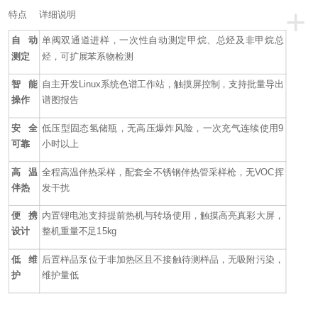
+
特点
详细说明
自动
单阀双通道进样，一次性自动测定甲烷、总烃及非甲烷总
测定
烃，可扩展苯系物检测
智能
自主开发Linux系统色谱工作站，触摸屏控制，支持批量导出
操作
谱图报告
安全
低压型固态氢储瓶，无高压爆炸风险，一次充气连续使用9
可靠
小时以上
高温
全程高温伴热采样，配套全不锈钢伴热管采样枪，无VOC挥
伴热
发干扰
便携
内置锂电池支持提前热机与转场使用，触摸高亮真彩大屏，
设计
整机重量不足15kg
低维
后置样品泵位于非加热区且不接触待测样品，无吸附污染，
护
维护量低