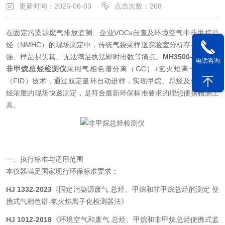
更新时间：2026-06-03
点击次数：268
在固定污染源废气排放监测、企业VOCs自查及环境空气中非甲烷总
烃（NMHC）的现场测定中，传统气袋采样送实验室分析存在滞后性
强、样品易失真、无法满足执法即时出数等痛点。
MH3500-A型甲烷
电话咨询
非甲烷总烃检测仪
采用气相色谱分离（GC）+氢火焰离子化检测
（FID）技术，通过双定量环自动进样，实现甲烷、总烃及非甲烷总
烃浓度的现场快速测定，是符合最新环保标准要求的理想便携检测工
具。
一、执行标准与适用范围
本仪器满足国家现行环保标准要求：
HJ 1332-2023
《固定污染源废气 总烃、甲烷和非甲烷总烃的测定 便
携式气相色谱-氢火焰离子化检测器法》
HJ 1012-2018
《环境空气和废气 总烃、甲烷和非甲烷总烃便携式监