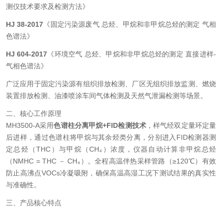
测仪技术要求及检测方法》
HJ 38-2017
《固定污染源废气 总烃、甲烷和非甲烷总烃的测定 气相
色谱法》
HJ 604-2017
《环境空气 总烃、甲烷和非甲烷总烃的测定 直接进样-
气相色谱法》
广泛应用于固定污染源有组织排放检测、厂区无组织排放监测、燃烧
装置排放检测、油漆喷涂车间气体检测及天然气泄漏检测等场景。
二、核心工作原理
MH3500-A采用
色谱柱分离甲烷+FID检测技术
，样气经双定量环定量
后进样，通过色谱柱将甲烷与其余烃类分离，分别进入FID检测器测
定总烃（THC）与甲烷（CH₄）浓度，仪器自动计算非甲烷总烃
（NMHC = THC － CH₄）。全程高温伴热采样管路（≥120℃）有效
防止高沸点VOCs冷凝吸附，确保高温高湿工况下测试结果的真实性
与准确性。
三、产品核心特点