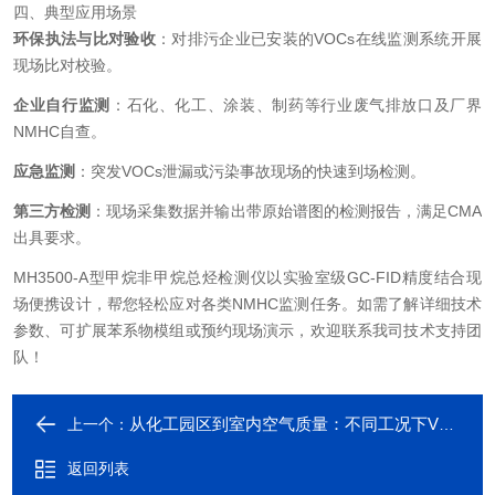
四、典型应用场景
环保执法与比对验收
：对排污企业已安装的VOCs在线监测系统开展
现场比对校验。
企业自行监测
：石化、化工、涂装、制药等行业废气排放口及厂界
NMHC自查。
应急监测
：突发VOCs泄漏或污染事故现场的快速到场检测。
第三方检测
：现场采集数据并输出带原始谱图的检测报告，满足CMA
出具要求。
MH3500-A型甲烷非甲烷总烃检测仪以实验室级GC-FID精度结合现
场便携设计，帮您轻松应对各类NMHC监测任务。如需了解详细技术
参数、可扩展苯系物模组或预约现场演示，欢迎联系我司技术支持团
队！
从化工园区到室内空气质量：不同工况下VOC检测仪选型全解析
上一个：
返回列表