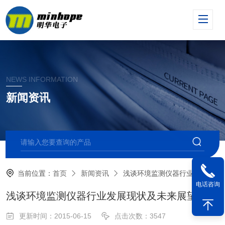
NEWS INFORMATION
新闻资讯
当前位置：
首页
新闻资讯
浅谈环境监测仪器行业发展现状及未来展望
电话咨询
浅谈环境监测仪器行业发展现状及未来展望
更新时间：2015-06-15
点击次数：3547