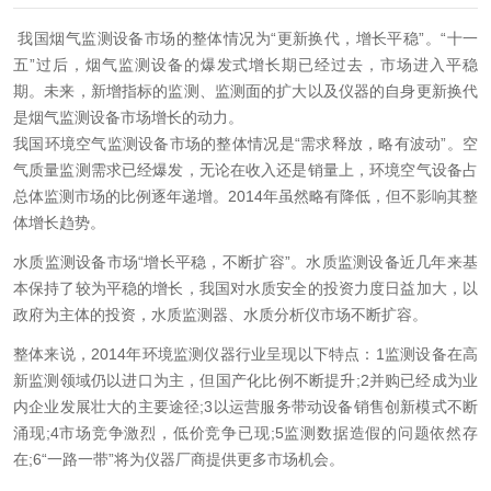
我国烟气监测设备市场的整体情况为“更新换代，增长平稳”。“十一
五”过后，烟气监测设备的爆发式增长期已经过去，市场进入平稳
期。未来，新增指标的监测、监测面的扩大以及仪器的自身更新换代
是烟气监测设备市场增长的动力。
我国环境空气监测设备市场的整体情况是“需求释放，略有波动”。空
气质量监测需求已经爆发，无论在收入还是销量上，环境空气设备占
总体监测市场的比例逐年递增。2014年虽然略有降低，但不影响其整
体增长趋势。
水质监测设备市场“增长平稳，不断扩容”。水质监测设备近几年来基
本保持了较为平稳的增长，我国对水质安全的投资力度日益加大，以
政府为主体的投资，水质监测器、水质分析仪市场不断扩容。
整体来说，2014年环境监测仪器行业呈现以下特点：1监测设备在高
新监测领域仍以进口为主，但国产化比例不断提升;2并购已经成为业
内企业发展壮大的主要途径;3以运营服务带动设备销售创新模式不断
涌现;4市场竞争激烈，低价竞争已现;5监测数据造假的问题依然存
在;6“一路一带”将为仪器厂商提供更多市场机会。