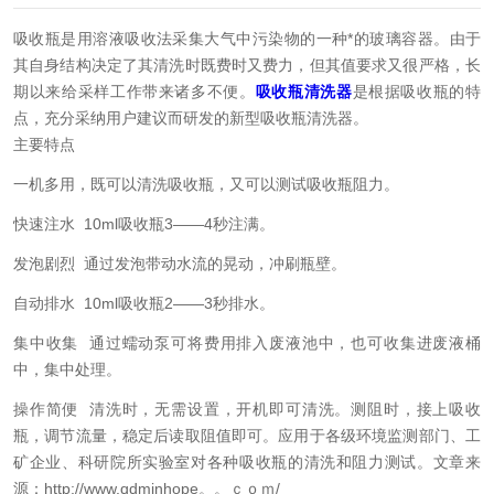
吸收瓶是用溶液吸收法采集大气中污染物的一种*的玻璃容器。由于
其自身结构决定了其清洗时既费时又费力，但其值要求又很严格，长
期以来给采样工作带来诸多不便。
吸收瓶清洗器
是根据吸收瓶的特
点，充分采纳用户建议而研发的新型吸收瓶清洗器。
主要特点
一机多用，既可以清洗吸收瓶，又可以测试吸收瓶阻力。
快速注水 10ml吸收瓶3——4秒注满。
发泡剧烈 通过发泡带动水流的晃动，冲刷瓶壁。
自动排水 10ml吸收瓶2——3秒排水。
集中收集 通过蠕动泵可将费用排入废液池中，也可收集进废液桶
中，集中处理。
操作简便 清洗时，无需设置，开机即可清洗。测阻时，接上吸收
瓶，调节流量，稳定后读取阻值即可。应用于各级环境监测部门、工
矿企业、科研院所实验室对各种吸收瓶的清洗和阻力测试。
文章来
源：http://www.qdminhope。。ｃｏｍ/