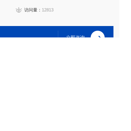
访问量：
12813
立即咨询
0532-84615915/80960031/80960032