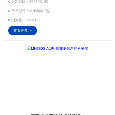
更新时间：2026-01-20
定、汽车尾气的排放检测、燃烧装置排放检测、油漆喷涂车间
产品型号：MH3500-B型
气体检测。
浏览量：62423
查看更多 +