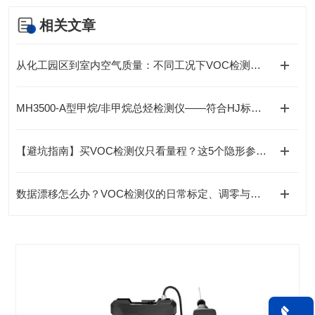
相关文章
从化工园区到室内空气质量：不同工况下VOC检测仪选型全解析
MH3500-A型甲烷/非甲烷总烃检测仪——符合HJ标准的现场便携GC-FID检测方案
【避坑指南】买VOC检测仪只看量程？这5个隐形参数（响应时间/恢复时间）更重要
数据漂移怎么办？VOC检测仪的日常标定、调零与传感器维护全指南