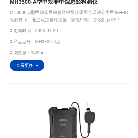
MH3500-A型甲烷非甲烷总烃检测仪
MH3500-A型甲烷非甲烷总烃检测仪采用色谱法分离甲烷+FID
检测技术，通过双定量环定量，实现甲烷、总烃以及非甲烷总
烃浓度的现场检测。其广泛应用于固定污染源甲烷非甲烷总烃
更新时间：2026-01-20
的现场测定、大气环境中甲烷非甲烷总烃的监测、燃烧装置排
产品型号：MH3500-A型
放检测、油漆喷涂车间气体检测、天然气泄漏检测等。
浏览量：34894
查看更多 +