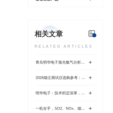
相关文章
RELATED ARTICLES
青岛明华电子激光氨气分析仪MH3250：固定污染源NH₃监测的“便携精准利器”
2026烟尘测试仪选购参考：主流厂商梳理与国产替代选型方案
明华电子：技术积淀深厚，国产主流烟尘测试仪品牌推荐
一机在手，SO2、NOx、烟尘全有：烟尘测试仪如何打通污染源监测全链条？