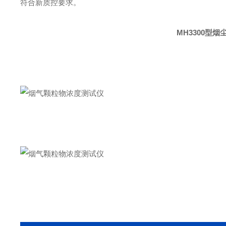
符合新质控要求。
MH3300型
烟