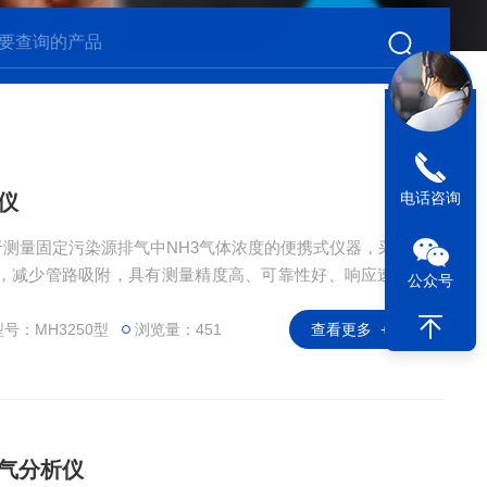
电话咨询
仪
用于测量固定污染源排气中NH3气体浓度的便携式仪器，采用
，减少管路吸附，具有测量精度高、可靠性好、响应速度
公众号
号：MH3250型
浏览量：451
查看更多 +
烟气分析仪