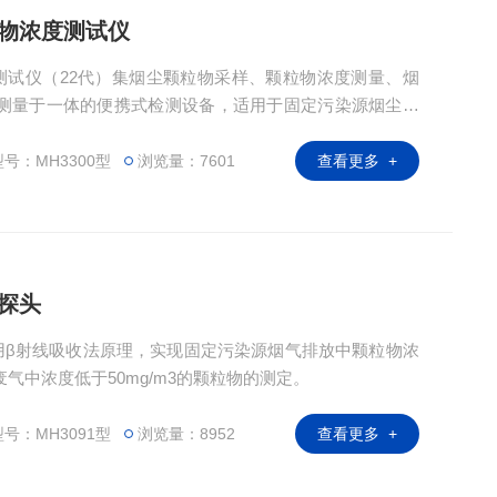
粒物浓度测试仪
度测试仪（22代）集烟尘颗粒物采样、颗粒物浓度测量、烟
测量于一体的便携式检测设备，适用于固定污染源烟尘烟
硝效率的检测。
号：MH3300型
浏览量：7601
查看更多 +
试探头
头采用β射线吸收法原理，实现固定污染源烟气排放中颗粒物浓
气中浓度低于50mg/m3的颗粒物的测定。
号：MH3091型
浏览量：8952
查看更多 +