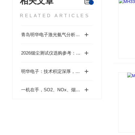
相关文章
RELATED ARTICLES
青岛明华电子激光氨气分析仪MH3250：固定污染源NH₃监测的“便携精准利器”
2026烟尘测试仪选购参考：主流厂商梳理与国产替代选型方案
明华电子：技术积淀深厚，国产主流烟尘测试仪品牌推荐
一机在手，SO2、NOx、烟尘全有：烟尘测试仪如何打通污染源监测全链条？