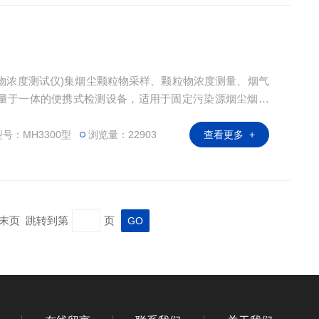
颗粒物浓度测试仪)集烟尘颗粒物采样、颗粒物浓度测量、烟气
量于一体的便携式检测设备，适用于固定污染源烟尘烟气
效率的检测。
号：MH3300型
浏览量：22903
查看更多 +
页 末页 跳转到第
页