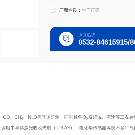
厂商性质：
生产厂家
服务热线
、CO、CH
、N
O等气体监测，同时具备O
及烟温、流速等工况参
4
2
2
、可调谐半导体激光吸收光谱（TDLAS）、电化学传感器等技术多种