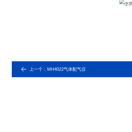
上一个：
MH4022气体配气仪