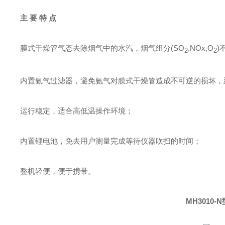
主 要 特 点
膜式干燥管气态去除烟气中的水汽，烟气组分(SO
,NOx,O
)
2
2
内置氨气过滤器，避免氨气对膜式干燥管造成不可逆的损坏，
运行稳定，适合高低温操作环境；
内置锂电池，免去用户测量完成等待仪器吹扫的时间；
整机轻便，便于携带。
MH3010-N