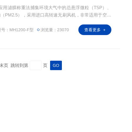
样器应用滤膜称重法捕集环境大气中的总悬浮微粒（TSP）、
物（PM2.5），采用进口高转速无刷风机，非常适用于空气
。
号：MH1200-F型
浏览量：23070
查看更多 +
页 末页 跳转到第
页