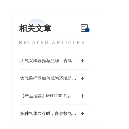
相关文章
RELATED ARTICLES
大气采样器推荐品牌｜青岛明华电子：MH1200系列全自动型，双路气体+颗粒物同步采样
大气采样器如何成为环境监测与职业健康的守护者？
【产品推荐】MH1200-F型 高负载大气特征污染物采样器
多种气体共存时，多参数气体检测仪的检测精度是否会相互干扰？