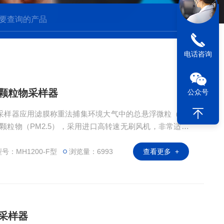
电话咨询
气颗粒物采样器
公众号
粒物采样器应用滤膜称重法捕集环境大气中的总悬浮微粒（TS
细颗粒物（PM2.5），采用进口高转速无刷风机，非常适用
s的采样。
号：MH1200-F型
浏览量：6993
查看更多 +
物采样器