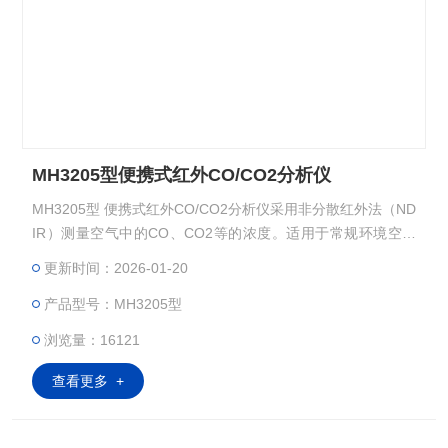
MH3205型便携式红外CO/CO2分析仪
MH3205型 便携式红外CO/CO2分析仪采用非分散红外法（ND
IR）测量空气中的CO、CO2等的浓度。适用于常规环境空气
质量监测及公共场所、工作场所、劳动保护、人防系统、卫生
更新时间：2026-01-20
防疫、隧道、在线监测仪器测量结果对比等场合中CO、CO2
产品型号：MH3205型
浓度测量。
浏览量：16121
查看更多 +