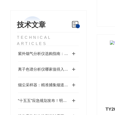
技术文章
TECHNICAL
ARTICLES
紫外烟气分析仪选购指南：你关心的8个核心问题详解
离子色谱分析仪哪家值得入手？品牌梳理与国产替代可行性探讨
烟尘采样器：精准捕集烟道“隐形杀手”，筑牢固定源排放监管防线
“十五五”应急规划发布！明华电子助力环境应急监测装备体系现代化
TY